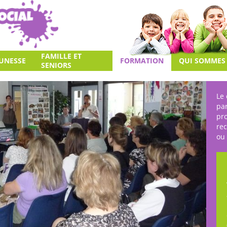
FAMILLE ET
EUNESSE
FORMATION
QUI SOMMES
SENIORS
NOUS
Le 
pa
pro
re
ou