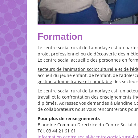
Formation
Le centre social rural de Lamorlaye est un part
projet professionnel ou de découverte des métie
Le centre social accueille des personnes en form
secteurs de l’animation socioculturelle et de l’é
accueil du jeune enfant, de l’enfant, de l’adolesc
gestion administrative et comptable
des secteurs
Le centre social rural de Lamorlaye est un acte
travail et la confrontation des enseignements th
diplômés. Adressez vos demandes à Blandine Com
de collaborateurs nous vous rencontrerons pour 
Pour plus de renseignements
Blandine Commun Directrice du Centre Social d
Tél. 03 44 21 61 61
information.centre.social@centre-social-rural-l