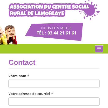
Aller
au
contenu
principal
NOUS CONTACTER
TÉL : 03 44 21 61 61
Toggl
navig
Contact
Votre nom
*
Votre adresse de courriel
*